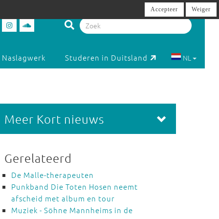
Accepteer
Weiger
Naslagwerk
Studeren in Duitsland
NL
Meer Kort nieuws
Gerelateerd
De Malle-therapeuten
Punkband Die Toten Hosen neemt
afscheid met album en tour
Muziek - Söhne Mannheims in de