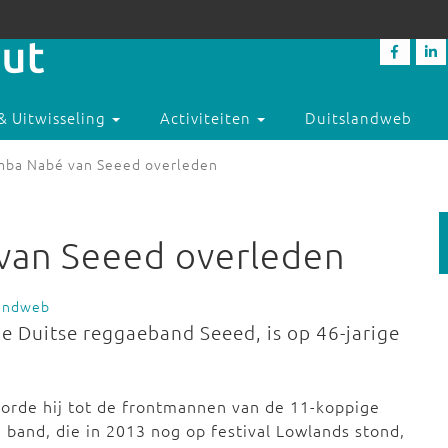
& Uitwisseling
Activiteiten
Duitslandweb
ba Nabé van Seeed overleden
van Seeed overleden
landweb
e Duitse reggaeband Seeed, is op 46-jarige
orde hij tot de frontmannen van de 11-koppige
de band, die in 2013 nog op festival Lowlands stond,