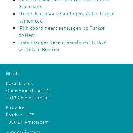
levenslang
Strafzaken door spanningen onder Turken
nemen toe
'PKK coördineert aanslagen op Turkse
doelen'
IS-aanhanger bekent aanslagen Turkse
winkels in Beieren
NL
DE
Bezoekadres
Oude Hoogstraat 24
1012 CE Amsterdam
Postadres
Postbus 1628
1000 BP Amsterdam
voor pakketten: