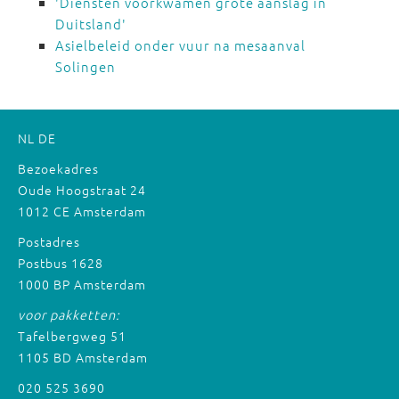
'Diensten voorkwamen grote aanslag in
Duitsland'
Asielbeleid onder vuur na mesaanval
Solingen
NL
DE
Bezoekadres
Oude Hoogstraat 24
1012 CE Amsterdam
Postadres
Postbus 1628
1000 BP Amsterdam
voor pakketten:
Tafelbergweg 51
1105 BD Amsterdam
020 525 3690