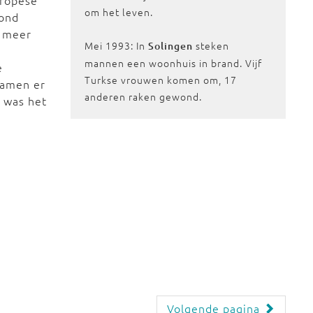
uropese
om het leven.
tond
l meer
Mei 1993: In
steken
Solingen
e
mannen een woonhuis in brand. Vijf
e
Turkse vrouwen komen om, 17
wamen er
anderen raken gewond.
4 was het
Volgende pagina