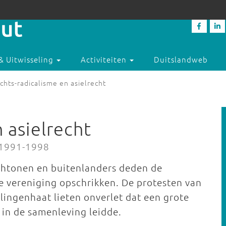
& Uitwisseling
Activiteiten
Duitslandweb
chts-radicalisme en asielrecht
 asielrecht
 1991-1998
chtonen en buitenlanders deden de
de vereniging opschrikken. De protesten van
ingenhaat lieten onverlet dat een grote
in de samenleving leidde.