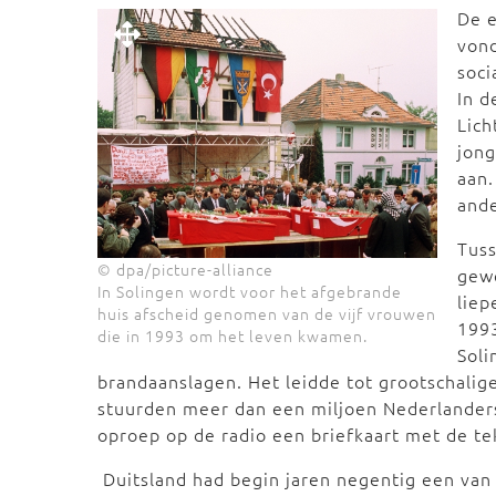
De e
vond
soci
In d
Lich
jong
aan.
ande
Tuss
© dpa/picture-alliance
gewe
In Solingen wordt voor het afgebrande
liep
huis afscheid genomen van de vijf vrouwen
199
die in 1993 om het leven kwamen.
Soli
brandaanslagen. Het leidde tot grootschalige
stuurden meer dan een miljoen Nederlanders
oproep op de radio een briefkaart met de te
Duitsland had begin jaren negentig een van