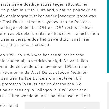
erste gewelddadige acties tegen allochtonen
en plaats in Oost-Duitsland, waar de politieke en
ale desintegratie zeker onder jongeren groot was.
e Oost-Duitse steden Hoyerswerda en Rostock-
tenhagen vielen in 1991 en 1992 rechts-radicale
eren asielzoekerscentra en huizen van allochtonen
 Daarna verspreidde het geweld zich snel naar
re gebieden in Duitsland.
en 1991 en 1993 was het aantal racistische
ldsdaden bijna verdrievoudigd. De aantallen
en in de duizenden. In november 1992 en mei
3 kwamen in de West-Duitse steden Mölln en
ngen tien Turkse burgers om het leven bij
 protesten in Duitsland en daarbuiten. Zo
 na de aanslag in Solingen in 1993 door een
kst ‘Ik ben woedend’ naar bondskanselier Kohl.
 de meest