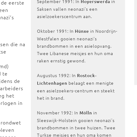
September 1991: In
in
Hoyerswerda
 de eerste
Saksen vallen neonazi's een
 een
asielzoekerscentrum aan.
nazi’s
Oktober 1991: In
in Noordrijn-
Hünxe
Westfalen gooien neonazi's
sen die na
brandbommen in een asielopvang.
tse
Twee Libanese meisjes en hun oma
raken ernstig gewond.
md)
d te
Augustus 1992: In
Rostock-
jdens de
belaagt een menigte
Lichtenhagen
tarbeiders
een asielzoekers-centrum en steekt
eg het
het in brand.
orlogen in
November 1992: In
in
Mölln
Sleeswijk-Holstein gooien neonazi's
grondwet
brandbommen in twee huizen. Twee
bleven
Turkse meisjes en hun oma komen