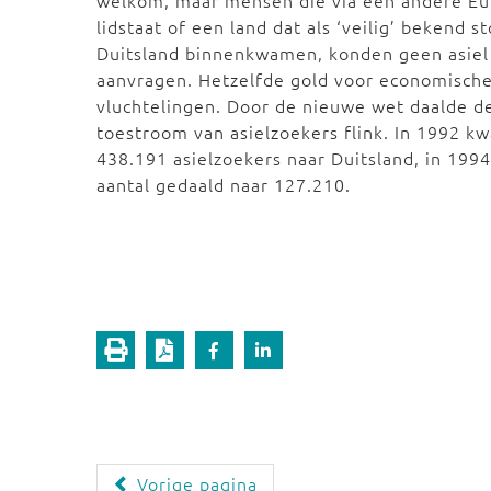
welkom, maar mensen die via een andere E
lidstaat of een land dat als ‘veilig’ bekend s
Duitsland binnenkwamen, konden geen asie
aanvragen. Hetzelfde gold voor economisch
vluchtelingen. Door de nieuwe wet daalde d
toestroom van asielzoekers flink. In 1992 k
438.191 asielzoekers naar Duitsland, in 199
aantal gedaald naar 127.210.
Vorige pagina