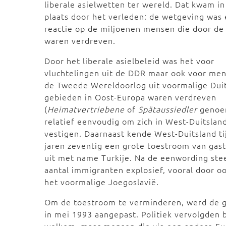
liberale asielwetten ter wereld. Dat kwam in
plaats door het verleden: de wetgeving was
reactie op de miljoenen mensen die door de 
waren verdreven.
Door het liberale asielbeleid was het voor
vluchtelingen uit de DDR maar ook voor men
de Tweede Wereldoorlog uit voormalige Dui
gebieden in Oost-Europa waren verdreven
(
Heimatvertriebene
of
Spätaussiedler
genoe
relatief eenvoudig om zich in West-Duitslan
vestigen. Daarnaast kende West-Duitsland ti
jaren zeventig een grote toestroom van gas
uit met name Turkije. Na de eenwording ste
aantal immigranten explosief, vooral door o
het voormalige Joegoslavië.
Om de toestroom te verminderen, werd de 
in mei 1993 aangepast. Politiek vervolgden 