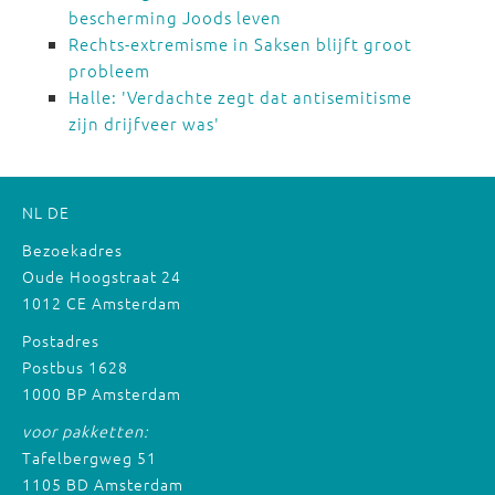
bescherming Joods leven
Rechts-extremisme in Saksen blijft groot
probleem
Halle: 'Verdachte zegt dat antisemitisme
zijn drijfveer was'
NL
DE
Bezoekadres
Oude Hoogstraat 24
1012 CE Amsterdam
Postadres
Postbus 1628
1000 BP Amsterdam
voor pakketten:
Tafelbergweg 51
1105 BD Amsterdam