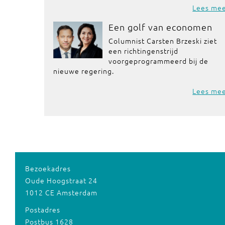
Lees me
Een golf van economen
Columnist Carsten Brzeski ziet
een richtingenstrijd
voorgeprogrammeerd bij de
nieuwe regering.
Lees me
Bezoekadres
Oude Hoogstraat 24
1012 CE Amsterdam
Postadres
Postbus 1628