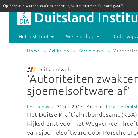
Op deze site worden cookies gebruikt, wilt u hiermee akkoord gaan?
Het instituut
Wetenschap
Onderwijs 
Home
Artikelen
Kort nieuws
'Autoriteit
Duitslandweb
'Autoriteiten zwakten
sjoemelsoftware af'
Kort nieuws
- 31 juli 2017 - Auteur:
Redactie Duit
Het Duitse Kraftfahrtbundesamt (KBA)
Rijksdienst voor het Wegverkeer, heeft
van sjoemelsoftware door Porsche afg