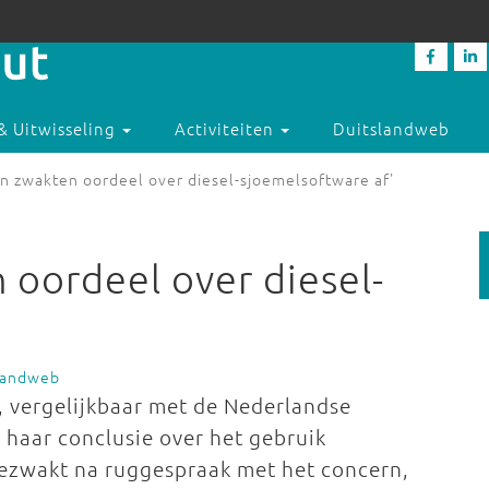
& Uitwisseling
Activiteiten
Duitslandweb
en zwakten oordeel over diesel-sjoemelsoftware af'
 oordeel over diesel-
slandweb
, vergelijkbaar met de Nederlandse
 haar conclusie over het gebruik
ezwakt na ruggespraak met het concern,