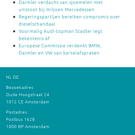
Daimler verdacht van sjoemelen met
uitstoot bij miljoen Mercedessen
Regeringspartijen bereiken compromis over
dieselschandaal
Voormalig Audi-topman Stadler legt
bekentenis af
Europese Commissie verdenkt BMW,
Daimler en VW van kartelafspraken
NL
DE
Bezoekadres
Oude Hoogstraat 24
1012 CE Amsterdam
Postadres
Postbus 1628
1000 BP Amsterdam