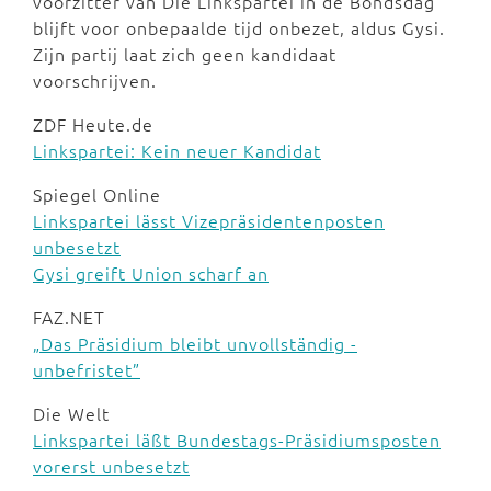
voorzitter van Die Linkspartei in de Bondsdag
blijft voor onbepaalde tijd onbezet, aldus Gysi.
Zijn partij laat zich geen kandidaat
voorschrijven.
ZDF Heute.de
Linkspartei: Kein neuer Kandidat
Spiegel Online
Linkspartei lässt Vizepräsidentenposten
unbesetzt
Gysi greift Union scharf an
FAZ.NET
„Das Präsidium bleibt unvollständig -
unbefristet”
Die Welt
Linkspartei läßt Bundestags-Präsidiumsposten
vorerst unbesetzt