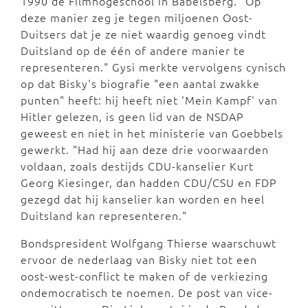
1990 de Filmhogeschool in Babelsberg. "Op
deze manier zeg je tegen miljoenen Oost-
Duitsers dat je ze niet waardig genoeg vindt
Duitsland op de één of andere manier te
representeren." Gysi merkte vervolgens cynisch
op dat Bisky's biografie "een aantal zwakke
punten" heeft: hij heeft niet 'Mein Kampf' van
Hitler gelezen, is geen lid van de NSDAP
geweest en niet in het ministerie van Goebbels
gewerkt. "Had hij aan deze drie voorwaarden
voldaan, zoals destijds CDU-kanselier Kurt
Georg Kiesinger, dan hadden CDU/CSU en FDP
gezegd dat hij kanselier kan worden en heel
Duitsland kan representeren."
Bondspresident Wolfgang Thierse waarschuwt
ervoor de nederlaag van Bisky niet tot een
oost-west-conflict te maken of de verkiezing
ondemocratisch te noemen. De post van vice-