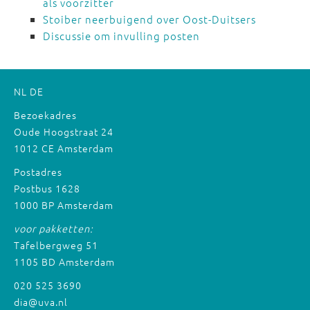
als voorzitter
Stoiber neerbuigend over Oost-Duitsers
Discussie om invulling posten
NL
DE
Bezoekadres
Oude Hoogstraat 24
1012 CE Amsterdam
Postadres
Postbus 1628
1000 BP Amsterdam
voor pakketten:
Tafelbergweg 51
1105 BD Amsterdam
020 525 3690
dia@uva.nl