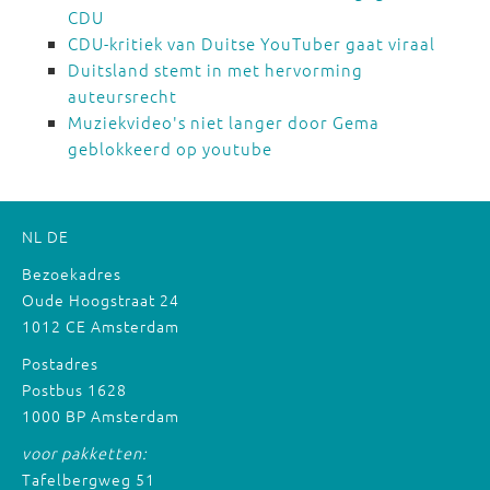
CDU
CDU-kritiek van Duitse YouTuber gaat viraal
Duitsland stemt in met hervorming
auteursrecht
Muziekvideo's niet langer door Gema
geblokkeerd op youtube
NL
DE
Bezoekadres
Oude Hoogstraat 24
1012 CE Amsterdam
Postadres
Postbus 1628
1000 BP Amsterdam
voor pakketten:
Tafelbergweg 51