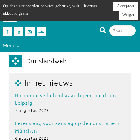
Op deze site worden cookies gebruikt, wilt u hiermee
Accepteer
akkoord gaan?
Weiger
Menu ↓
Duitslandweb
In het nieuws
Nationale veiligheidsraad bijeen om drone
Leipzig
7 augustus 2026
Levenslang voor aanslag op demonstratie in
München
6 augustus 2026