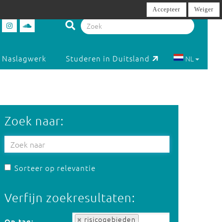
Accepteer
Weiger
Naslagwerk
Studeren in Duitsland
NL
Zoek naar:
Sorteer op relevantie
Verfijn zoekresultaten:
Op tag:
risicogebieden
Op tag: