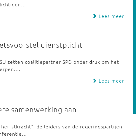
plichtigen…
Lees meer
etsvoorstel dienstplicht
U zetten coalitiepartner SPD onder druk om het
cherpen.…
Lees meer
ere samenwerking aan
erfstkracht": de leiders van de regeringspartijen
onferentie…