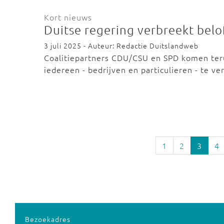
Kort nieuws
Duitse regering verbreekt belof
3 juli 2025 - Auteur: Redactie Duitslandweb
Coalitiepartners CDU/CSU en SPD komen terug
iedereen - bedrijven en particulieren - te v
1
2
3
4
Bezoekadres