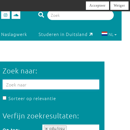
Accepteer
Weiger
Naslagwerk
Studeren in Duitsland
NL
Zoek naar:
Sorteer op relevantie
Verfijn zoekresultaten:
Op tag:
cdu/csu
Op tag: