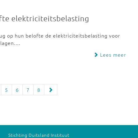
te elektriciteitsbelasting
 op hun belofte de elektriciteitsbelasting voor
erlagen.…
Lees meer
5
6
7
8
Stichting Duitsland Instituut