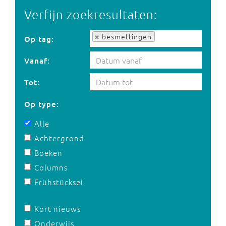
Verfijn zoekresultaten:
Op tag:
besmettingen
Op tag:
Vanaf:
Tot:
Op type:
Alle
Achtergrond
Boeken
Columns
Frühstücksei
Kort nieuws
Onderwijs