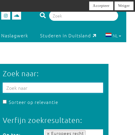
Accepteer
Weiger
Naslagwerk
Studeren in Duitsland
NL
Zoek naar:
Sorteer op relevantie
Verfijn zoekresultaten:
Op tag:
Europees recht
Op tag: