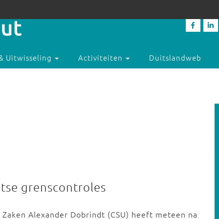
& Uitwisseling
Activiteiten
Duitslandweb
itse grenscontroles
e Zaken Alexander Dobrindt (CSU) heeft meteen na