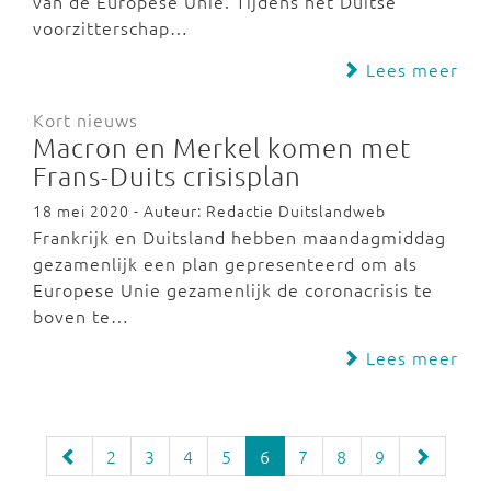
van de Europese Unie. Tijdens het Duitse
voorzitterschap…
Lees meer
Kort nieuws
Macron en Merkel komen met
Frans-Duits crisisplan
18 mei 2020 - Auteur: Redactie Duitslandweb
Frankrijk en Duitsland hebben maandagmiddag
gezamenlijk een plan gepresenteerd om als
Europese Unie gezamenlijk de coronacrisis te
boven te…
Lees meer
2
3
4
5
6
7
8
9