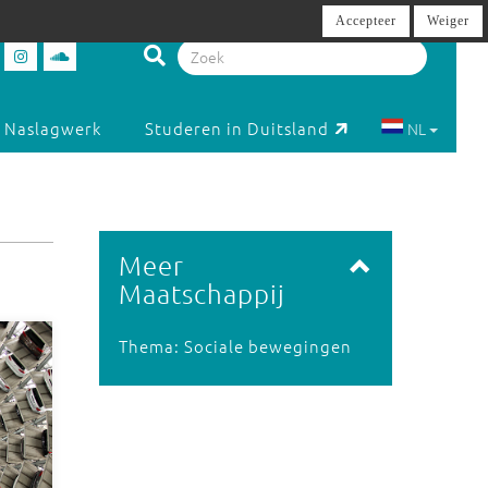
Accepteer
Weiger
Naslagwerk
Studeren in Duitsland
NL
Meer
Maatschappij
Thema: Sociale bewegingen