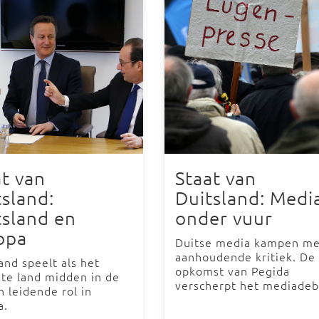
at van
Staat van
tsland:
Duitsland: Medi
tsland en
onder vuur
opa
Duitse media kampen me
aanhoudende kritiek. De
and speelt als het
opkomst van Pegida
ste land midden in de
verscherpt het mediadeb
 leidende rol in
a.