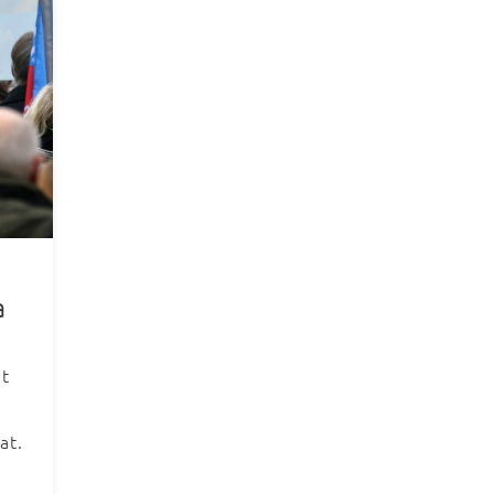
a
t
at.