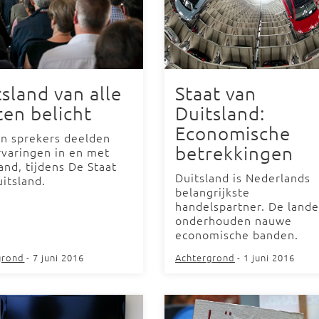
sland van alle
Staat van
ten belicht
Duitsland:
Economische
en sprekers deelden
betrekkingen
rvaringen in en met
and, tijdens De Staat
Duitsland is Nederlands
itsland.
belangrijkste
handelspartner. De land
onderhouden nauwe
economische banden.
grond
- 7 juni 2016
Achtergrond
- 1 juni 2016