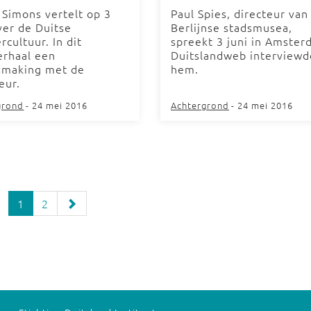
 Simons vertelt op 3
Paul Spies, directeur van
ver de Duitse
Berlijnse stadsmusea,
rcultuur. In dit
spreekt 3 juni in Amster
erhaal een
Duitslandweb interviewd
smaking met de
hem.
eur.
grond
- 24 mei 2016
Achtergrond
- 24 mei 2016
1
2