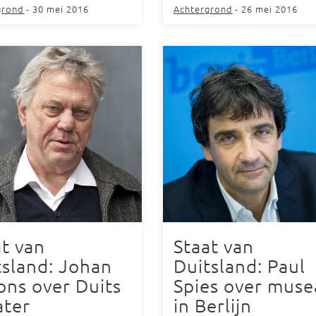
grond
- 30 mei 2016
Achtergrond
- 26 mei 2016
at van
Staat van
tsland: Johan
Duitsland: Paul
ons over Duits
Spies over muse
ater
in Berlijn