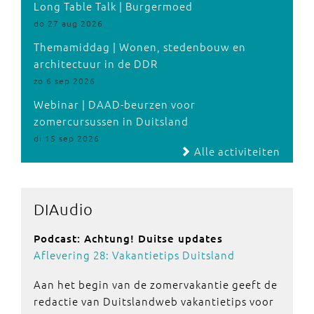
Long Table Talk | Burgermoed
do 27 aug 2026
Themamiddag | Wonen, stedenbouw en
architectuur in de DDR
zo 6 sep 2026
Webinar | DAAD-beurzen voor
zomercursussen in Duitsland
di 15 sep 2026
Alle activiteiten
DIAudio
Podcast: Achtung! Duitse updates
Aflevering 28: Vakantietips Duitsland
Aan het begin van de zomervakantie geeft de
redactie van Duitslandweb vakantietips voor