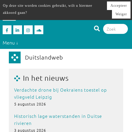
Op deze site worden cookies gebruikt, wilt u hiermee
Accepteer
akkoord gaan?
Weiger
Menu ↓
Duitslandweb
In het nieuws
Verdachte drone bij Oekraïens toestel op
vliegveld Leipzig
5 augustus 2026
Historisch lage waterstanden in Duitse
rivieren
3 augustus 2026