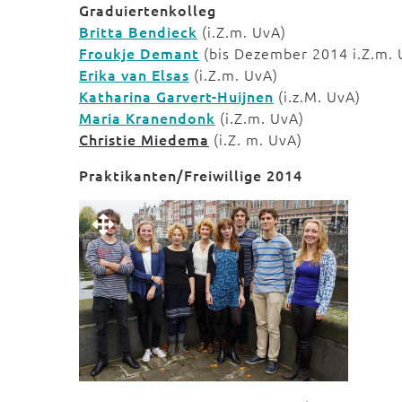
Graduiertenkolleg
Britta Bendieck
(i.Z.m. UvA)
Froukje Demant
(bis Dezember 2014 i.Z.m.
Erika van Elsas
(i.Z.m. UvA)
Katharina Garvert-Huijnen
(i.z.M. UvA)
Maria Kranendonk
(i.Z.m. UvA)
Christie Miedema
(i.Z. m. UvA)
Praktikanten/Freiwillige 2014