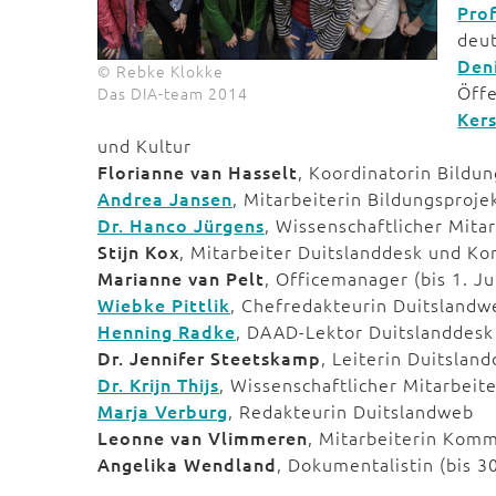
Prof
deut
Den
© Rebke Klokke
Öff
Das DIA-team 2014
Ker
und Kultur
Florianne van Hasselt
, Koordinatorin Bildu
Andrea Jansen
, Mitarbeiterin Bildungsproje
Dr. Hanco Jürgens
, Wissenschaftlicher Mita
Stijn Kox
, Mitarbeiter Duitslanddesk und K
Marianne van Pelt
, Officemanager (bis 1. Ju
Wiebke Pittlik
, Chefredakteurin Duitslandw
Henning Radke
, DAAD-Lektor Duitslanddesk
Dr. Jennifer Steetskamp
, Leiterin Duitsland
Dr. Krijn Thijs
, Wissenschaftlicher Mitarbeite
Marja Verburg
, Redakteurin Duitslandweb
Leonne van Vlimmeren
, Mitarbeiterin Kom
Angelika Wendland
, Dokumentalistin (bis 3