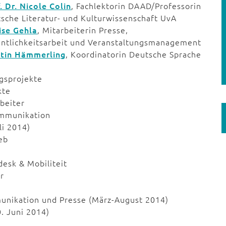
. Dr. Nicole Colin
, Fachlektorin DAAD/Professorin
sche Literatur- und Kulturwissenschaft UvA
ise Gehla
, Mitarbeiterin Presse,
entlichkeitsarbeit und Veranstaltungsmanagement
stin Hämmerling
, Koordinatorin Deutsche Sprache
ngsprojekte
kte
rbeiter
ommunikation
li 2014)
eb
desk & Mobiliteit
r
munikation und Presse (März-August 2014)
0. Juni 2014)