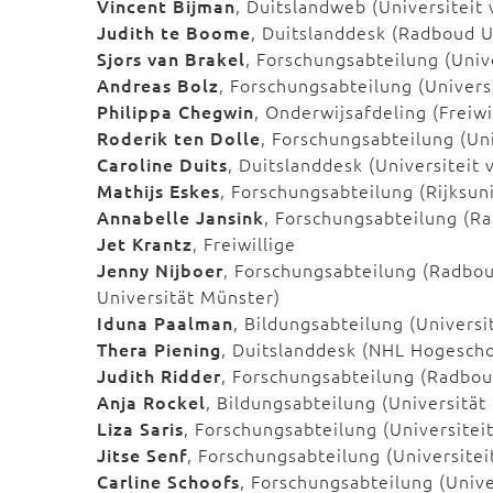
Vincent Bijman
, Duitslandweb (Universitei
Judith te Boome
, Duitslanddesk (Radboud U
Sjors van Brakel
, Forschungsabteilung (Univ
Andreas Bolz
, Forschungsabteilung (Univers
Philippa Chegwin
, Onderwijsafdeling (Freiwi
Roderik ten Dolle
, Forschungsabteilung (Un
Caroline Duits
, Duitslanddesk (Universiteit
Mathijs Eskes
, Forschungsabteilung (Rijksun
Annabelle Jansink
, Forschungsabteilung (R
Jet Krantz
, Freiwillige
Jenny Nijboer
, Forschungsabteilung (Radbo
Universität Münster)
Iduna Paalman
, Bildungsabteilung (Univers
Thera Piening
, Duitslanddesk (NHL Hogesch
Judith Ridder
, Forschungsabteilung (Radbou
Anja Rockel
, Bildungsabteilung (Universität 
Liza Saris
, Forschungsabteilung (Universite
Jitse Senf
, Forschungsabteilung (Universite
Carline Schoofs
, Forschungsabteilung (Unive