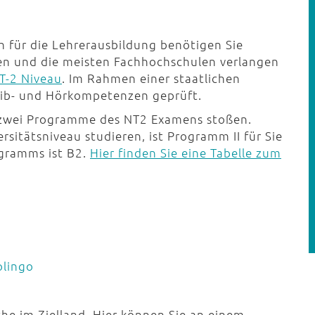
h für die Lehrerausbildung benötigen Sie
ten und die meisten Fachhochschulen verlangen
T-2 Niveau
. Im Rahmen einer staatlichen
eib- und Hörkompetenzen geprüft.
f zwei Programme des NT2 Examens stoßen.
sitätsniveau studieren, ist Programm II für Sie
ogramms ist B2.
Hier finden Sie eine Tabelle zum
lingo
che im Zielland. Hier können Sie an einem