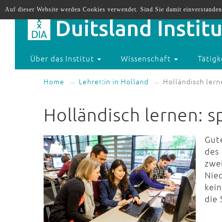
Auf dieser Website werden Cookies verwendet. Sind Sie damit einverstanden
Über das Institut
Wissenschaft
Tätigk
Home
Lehrer:in in Holland
Holländisch lern
Holländisch lernen: 
Gut
des
zwe
Nied
kei
die 