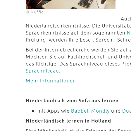
© Nuffic
Auc
Niederländischkenntnisse. Die Universitä
Sprachkenntnisse auf dem sogenannten
N
Prüfung werden Ihre Lese-, Sprech-, Schr
Bei der Internetrecherche werden Sie au
Möchten Sie auf Fachhochschul- und Univer
das Richtige. Das Sprachniveau dieses Pr
Sprachniveau
.
Mehr Informationen
Niederländisch vom Sofa aus lernen
mit Apps wie
Babbel
,
Mondly
und
Duo
Niederländisch lernen in Holland
Eine Möglichkeit ist das Erlernen der Spra