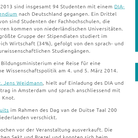
t 2013 sind insgesamt 94 Studenten mit einem
DIA-
pendium
nach Deutschland gegangen. Ein Drittel
von sind Studenten der Fachhochschulen, die
eren kommen von niederländischen Universitäten.
größte Gruppe der Stipendiaten studiert im
ich Wirtschaft (34%), gefolgt von den sprach- und
urwissenschaftlichen Studiengängen.
 Bildungsministerium eine Reise für eine
 Wissenschaftspolitik am 4. und 5. März 2014.
r. Jens Weidmann
, hielt auf Einladung des DIA und
trag in Amsterdam und sprach anschliessend mit
 Knot.
uits
im Rahmen des Dag van de Duitse Taal 200
iederlanden verschickt.
chen vor der Veranstaltung ausverkauft. Die
hen Sekt und Brezel und konnten sich beim