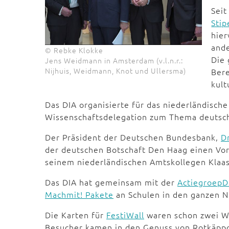
Sei
Sti
hier
and
© Rebke Klokke
Die 
Jens Weidmann in Amsterdam (v.l.n.r.:
Nijhuis, Weidmann, Knot und Ullersma)
Bere
kult
Das DIA organisierte für das niederländische
Wissenschaftsdelegation zum Thema deutsche
Der Präsident der Deutschen Bundesbank,
D
der deutschen Botschaft Den Haag einen Vor
seinem niederländischen Amtskollegen Klaas
Das DIA hat gemeinsam mit der
ActiegroepD
Machmit! Pakete
an Schulen in den ganzen N
Die Karten für
FestiWall
waren schon zwei Wo
Besucher kamen in den Genuss von Rotkäppc