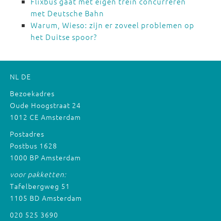
Flixbus gaat met eigen trein concurreren
met Deutsche Bahn
Warum, Wieso: zijn er zoveel problemen op
het Duitse spoor?
NL
DE
Bezoekadres
Oude Hoogstraat 24
1012 CE Amsterdam
Postadres
Postbus 1628
1000 BP Amsterdam
voor pakketten:
Tafelbergweg 51
1105 BD Amsterdam
020 525 3690