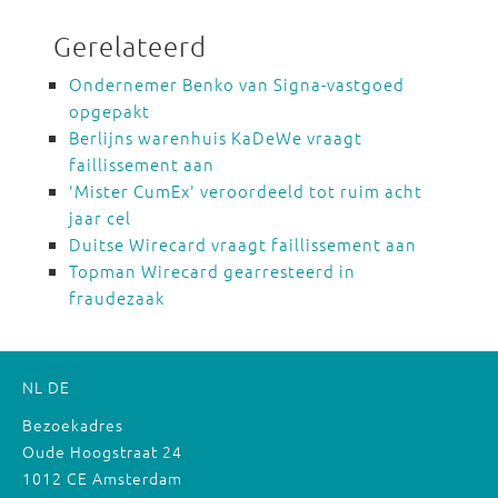
Gerelateerd
Ondernemer Benko van Signa-vastgoed
opgepakt
Berlijns warenhuis KaDeWe vraagt
faillissement aan
'Mister CumEx' veroordeeld tot ruim acht
jaar cel
Duitse Wirecard vraagt faillissement aan
Topman Wirecard gearresteerd in
fraudezaak
NL
DE
Bezoekadres
Oude Hoogstraat 24
1012 CE Amsterdam