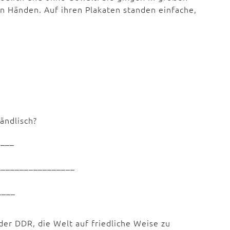
en Händen. Auf ihren Plakaten standen einfache,
ändlisch?
____
__________________
____
der DDR, die Welt auf friedliche Weise zu