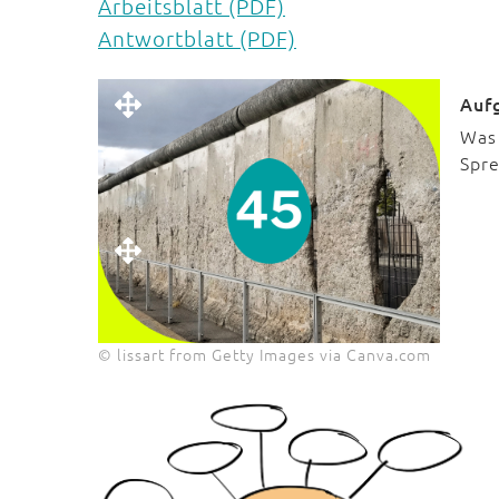
Arbeitsblatt (PDF)
Antwortblatt (PDF)
Auf
Was 
Spre
© lissart from Getty Images via Canva.com