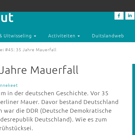
& Uitwisseling
Activiteiten
Duitslandweb
ei #45: 35 Jahre Mauerfall
 Jahre Mauerfall
annekeet
um in der deutschen Geschichte. Vor 35
Berliner Mauer. Davor bestand Deutschland
ten war die DDR (Deutsche Demokratische
desrepublik Deutschland). Wie es zum
rühstücksei.