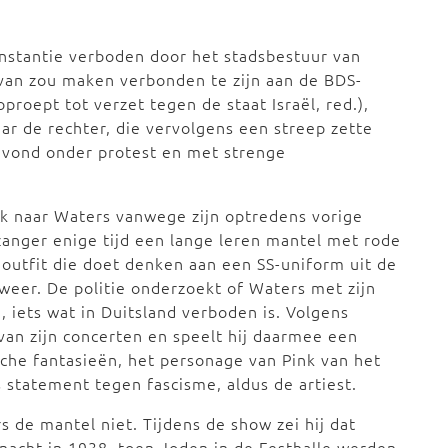
instantie verboden door het stadsbestuur van
 van zou maken verbonden te zijn aan de BDS-
roept tot verzet tegen de staat Israël, red.),
aar de rechter, die vervolgens een streep zette
e vond onder protest en met strenge
k naar Waters vanwege zijn optredens vorige
 zanger enige tijd een lange leren mantel met rode
utfit die doet denken aan een SS-uniform uit de
weer. De politie onderzoekt of Waters met zijn
, iets wat in Duitsland verboden is. Volgens
 van zijn concerten en speelt hij daarmee een
sche fantasieën, het personage van Pink van het
s statement tegen fascisme, aldus de artiest.
s de mantel niet. Tijdens de show zei hij dat
mnacht in 1938, toen Joden in de Festhalle werden