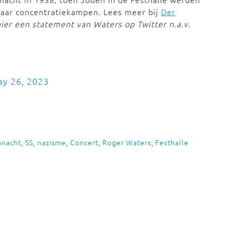
naar concentratiekampen. Lees meer bij
Der
ier een statement van Waters op Twitter n.a.v.
y 26, 2023
mnacht
,
SS
,
nazisme
,
Concert
,
Roger Waters
,
Festhalle