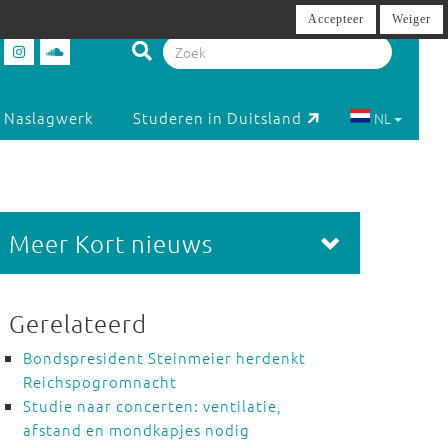
Accepteer
Weiger
Naslagwerk
Studeren in Duitsland
NL
Meer Kort nieuws
Gerelateerd
Bondspresident Steinmeier herdenkt
Reichspogromnacht
Studie naar concerten: ventilatie,
afstand en mondkapjes nodig