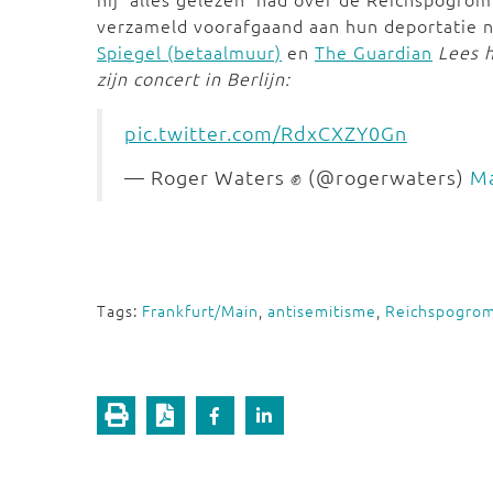
verzameld voorafgaand aan hun deportatie 
Spiegel (betaalmuur)
en
The Guardian
Lees h
zijn concert in Berlijn:
pic.twitter.com/RdxCXZY0Gn
— Roger Waters ✊ (@rogerwaters)
Ma
Tags:
Frankfurt/Main
,
antisemitisme
,
Reichspogro