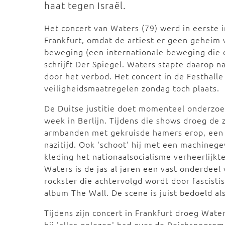
haat tegen Israël.
Het concert van Waters (79) werd in eerste 
Frankfurt, omdat de artiest er geen geheim
beweging (een internationale beweging die op
schrijft Der Spiegel. Waters stapte daarop n
door het verbod. Het concert in de Festhall
veiligheidsmaatregelen zondag toch plaats.
De Duitse justitie doet momenteel onderzoe
week in Berlijn. Tijdens die shows droeg de
armbanden met gekruisde hamers erop, een o
nazitijd. Ook 'schoot' hij met een machinege
kleding het nationaalsocialisme verheerlijkte
Waters is de jas al jaren een vast onderdeel
rockster die achtervolgd wordt door fascisti
album The Wall. De scene is juist bedoeld al
Tijdens zijn concert in Frankfurt droeg Water
hij 'alles gelezen' had over de Reichspogro