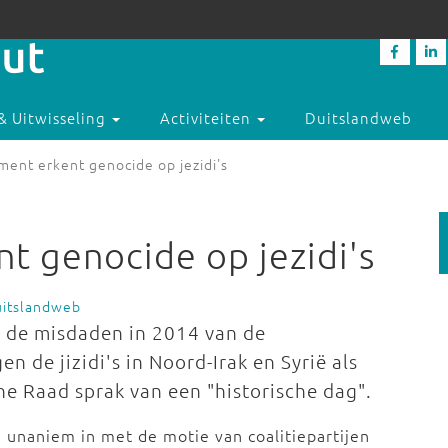
& Uitwisseling
Activiteiten
Duitslandweb
ment erkent genocide op jezidi's
t genocide op jezidi's
uitslandweb
 de misdaden in 2014 van de
n de jizidi's in Noord-Irak en Syrië als
he Raad sprak van een "historische dag".
 unaniem in met de motie van coalitiepartijen