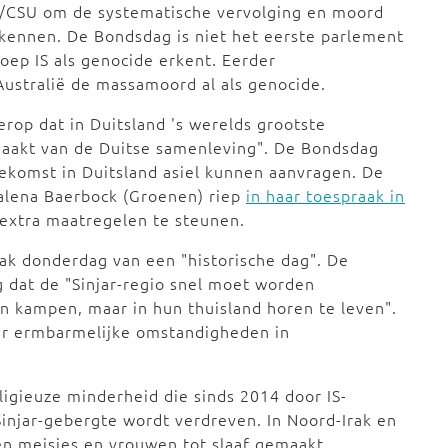
U/CSU om de systematische vervolging en moord
rkennen. De Bondsdag is niet het eerste parlement
ep IS als genocide erkent. Eerder
ustralië de massamoord al als genocide.
erop dat in Duitsland 's werelds grootste
tmaakt van de Duitse samenleving". De Bondsdag
toekomst in Duitsland asiel kunnen aanvragen. De
alena Baerbock (Groenen) riep
in haar toespraak in
extra maatregelen te steunen.
rak donderdag van een "historische dag". De
ng dat de "Sinjar-regio snel moet worden
en kampen, maar in hun thuisland horen te leven".
er ermbarmelijke omstandigheden in
ligieuze minderheid die sinds 2014 door IS-
 Sinjar-gebergte wordt verdreven. In Noord-Irak en
n meisjes en vrouwen tot slaaf gemaakt.