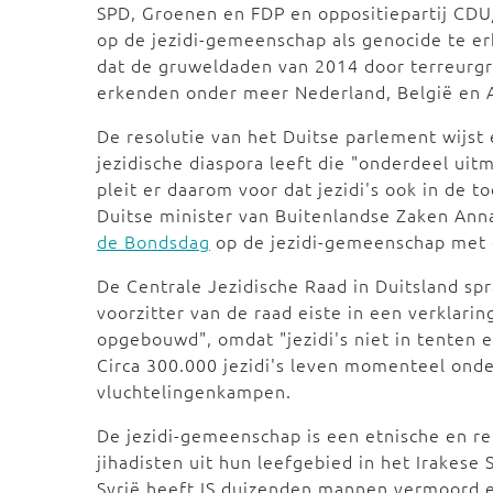
SPD, Groenen en FDP en oppositiepartij CD
op de jezidi-gemeenschap als genocide te e
dat de gruweldaden van 2014 door terreurgro
erkenden onder meer Nederland, België en A
De resolutie van het Duitse parlement wijst 
jezidische diaspora leeft die "onderdeel ui
pleit er daarom voor dat jezidi's ook in de 
Duitse minister van Buitenlandse Zaken Ann
de Bondsdag
op de jezidi-gemeenschap met 
De Centrale Jezidische Raad in Duitsland sp
voorzitter van de raad eiste in een verklari
opgebouwd", omdat "jezidi's niet in tenten 
Circa 300.000 jezidi's leven momenteel ond
vluchtelingenkampen.
De jezidi-gemeenschap is een etnische en re
jihadisten uit hun leefgebied in het Irakese
Syrië heeft IS duizenden mannen vermoord e