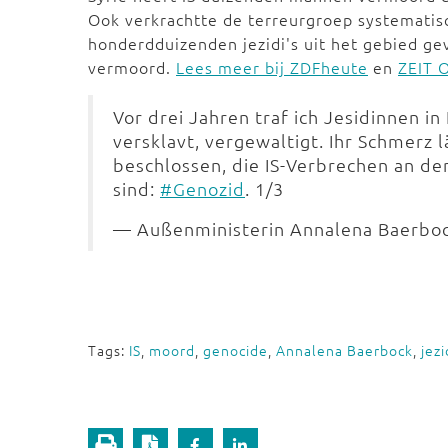
Ook verkrachtte de terreurgroep systematisc
honderdduizenden jezidi's uit het gebied ge
vermoord.
Lees meer bij ZDFheute
en
ZEIT 
Vor drei Jahren traf ich Jesidinnen i
versklavt, vergewaltigt. Ihr Schmerz 
beschlossen, die IS-Verbrechen an de
sind:
#Genozid
. 1/3
— Außenministerin Annalena Baerbo
Tags:
IS
,
moord
,
genocide
,
Annalena Baerbock
,
jezi