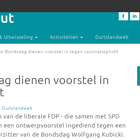
& Uitwisseling
Activiteiten
Duitslandweb
in Bondsdag dienen voorstel in tegen vaccinatieplicht
ag dienen voorstel in
t
e Duitslandweb
 van de liberale FDP - die samen met SPD
n een ontwerpvoorstel ingediend tegen een
oorzitter van de Bondsdag Wolfgang Kubicki.