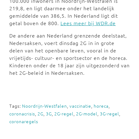
100.000 inwoners in Noordrijn-Westfalen is
219,8, en ligt daarmee onder het landelijk
gemiddelde van 386,5. In Nederland ligt dit
getal boven de 800.
Lees meer bij WDR.de
De andere aan Nederland grenzende deelstaat,
Nedersaksen, voert dinsdag 2G in in grote
delen van het openbare leven, vooral in de
vrijetijds- cultuur- en sportsector en de horeca.
Kinderen onder de 18 jaar zijn uitgezonderd van
het 2G-beleid in Nedersaksen.
Tags:
Noordrijn-Westfalen
,
vaccinatie
,
horeca
,
coronacrisis
,
2G
,
3G
,
2G-regel
,
2G-model
,
3G-regel
,
coronaregels