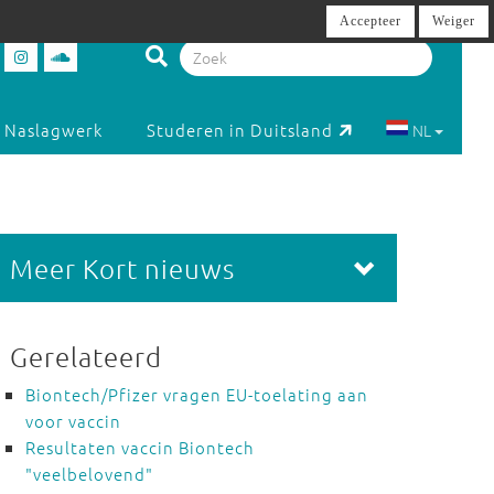
Accepteer
Weiger
Naslagwerk
Studeren in Duitsland
NL
Meer Kort nieuws
Gerelateerd
Biontech/Pfizer vragen EU-toelating aan
voor vaccin
Resultaten vaccin Biontech
"veelbelovend"