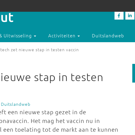
& Uitwisseling
Activiteiten
Duitslandweb
tech zet nieuwe stap in testen vaccin
nieuwe stap in testen
 Duitslandweb
eft een nieuwe stap gezet in de
onavaccin. Het mag het vaccin nu in
l een toelating tot de markt aan te kunnen