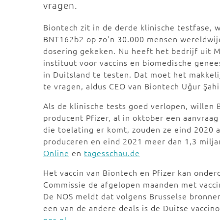
vragen.
Biontech zit in de derde klinische testfase, w
BNT162b2 op zo'n 30.000 mensen wereldwijd 
dosering gekeken. Nu heeft het bedrijf uit Ma
instituut voor vaccins en biomedische gene
in Duitsland te testen. Dat moet het makkeli
te vragen, aldus CEO van Biontech Uğur Şahi
Als de klinische tests goed verlopen, willen
producent Pfizer, al in oktober een aanvraa
die toelating er komt, zouden ze eind 2020 
produceren en eind 2021 meer dan 1,3 milja
Online
en
tagesschau.de
Het vaccin van Biontech en Pfizer kan onder
Commissie de afgelopen maanden met vaccin
De NOS meldt dat volgens Brusselse bronnen 
een van de andere deals is de Duitse vaccin
nos.nl