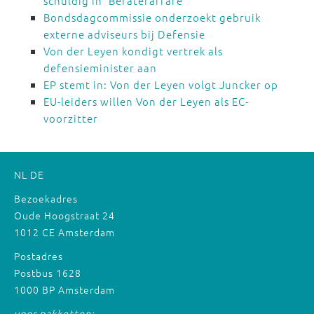
schuldig in 'Berateraffäre'
Bondsdagcommissie onderzoekt gebruik
externe adviseurs bij Defensie
Von der Leyen kondigt vertrek als
defensieminister aan
EP stemt in: Von der Leyen volgt Juncker op
EU-leiders willen Von der Leyen als EC-
voorzitter
NL
DE
Bezoekadres
Oude Hoogstraat 24
1012 CE Amsterdam
Postadres
Postbus 1628
1000 BP Amsterdam
voor pakketten: