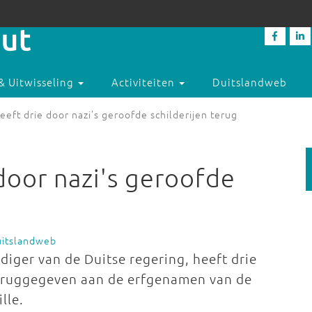
& Uitwisseling
Activiteiten
Duitslandweb
eeft drie door nazi's geroofde schilderijen terug
door nazi's geroofde
uitslandweb
iger van de Duitse regering, heeft drie
 teruggegeven aan de erfgenamen van de
lle.