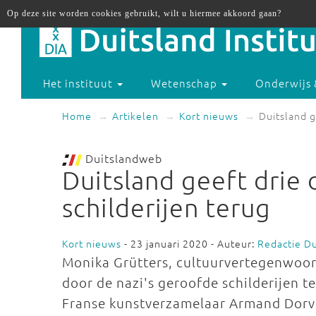
Op deze site worden cookies gebruikt, wilt u hiermee akkoord gaan?
Het instituut
Wetenschap
Onderwijs 
Home
Artikelen
Kort nieuws
Duitsland g
Duitslandweb
Duitsland geeft drie 
schilderijen terug
Kort nieuws
- 23 januari 2020 - Auteur:
Redactie D
Monika Grütters, cultuurvertegenwoord
door de nazi's geroofde schilderijen
Franse kunstverzamelaar Armand Dorvi