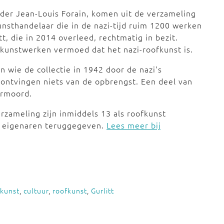
lder Jean-Louis Forain, komen uit de verzameling
unsthandelaar die in de nazi-tijd ruim 1200 werken
t, die in 2014 overleed, rechtmatig in bezit.
 kunstwerken vermoed dat het nazi-roofkunst is.
 wie de collectie in 1942 door de nazi's
ntvingen niets van de opbrengst. Een deel van
ermoord.
rzameling zijn inmiddels 13 als roofkunst
e eigenaren teruggegeven.
Lees meer bij
kunst
,
cultuur
,
roofkunst
,
Gurlitt