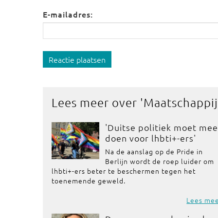
E-mailadres:
Reactie plaatsen
Lees meer over '
Maatschappij
'Duitse politiek moet mee
doen voor lhbti+-ers'
Na de aanslag op de Pride in
Berlijn wordt de roep luider om
lhbti+-ers beter te beschermen tegen het
toenemende geweld.
Lees me