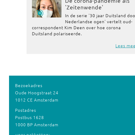
De corona-pandemie als
'Zeitenwende'
In de serie '30 jaar Duitsland do
Nederlandse ogen' vertelt oud-
correspondent Kim Deen over hoe corona
Duitsland polariseerde.
Lees me
Bezoekadres
Oude Hoogstraat 24
1012 CE Amsterdam
Postadres
Postbus 1628
1000 BP Amsterdam
voor pakketten: