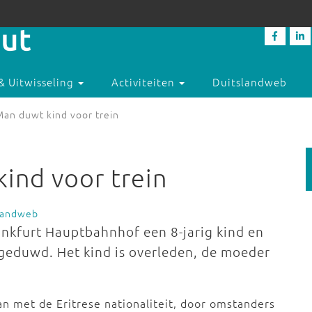
& Uitwisseling
Activiteiten
Duitslandweb
Man duwt kind voor trein
ind voor trein
slandweb
kfurt Hauptbahnhof een 8-jarig kind en
geduwd. Het kind is overleden, de moeder
an met de Eritrese nationaliteit, door omstanders