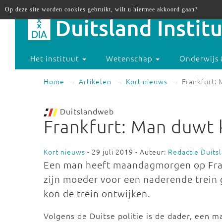
Op deze site worden cookies gebruikt, wilt u hiermee akkoord gaan?
Het instituut
Wetenschap
Onderwijs 
Home
Artikelen
Kort nieuws
Frankfurt: 
Duitslandweb
Frankfurt: Man duwt k
Kort nieuws
- 29 juli 2019 - Auteur:
Redactie Duit
Een man heeft maandagmorgen op Fran
zijn moeder voor een naderende trein 
kon de trein ontwijken.
Volgens de Duitse politie is de dader, een m