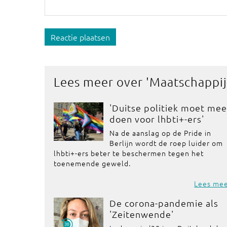
Reactie plaatsen
Lees meer over '
Maatschappij
'Duitse politiek moet mee
doen voor lhbti+-ers'
Na de aanslag op de Pride in
Berlijn wordt de roep luider om
lhbti+-ers beter te beschermen tegen het
toenemende geweld.
Lees me
De corona-pandemie als
'Zeitenwende'