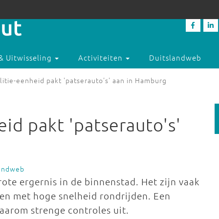
& Uitwisseling
Activiteiten
Duitslandweb
litie-eenheid pakt 'patserauto's' aan in Hamburg
eid pakt 'patserauto's'
landweb
rote ergernis in de binnenstad. Het zijn vaak
 en met hoge snelheid rondrijden. Een
daarom strenge controles uit.