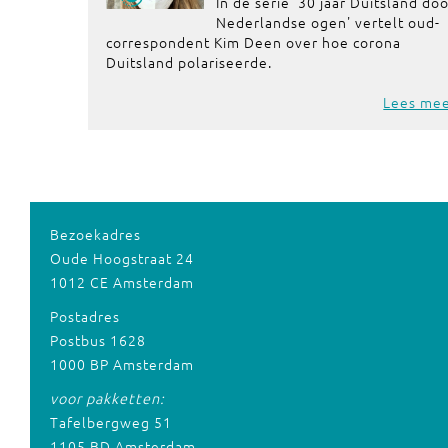
In de serie '30 jaar Duitsland do
Nederlandse ogen' vertelt oud-
correspondent Kim Deen over hoe corona
Duitsland polariseerde.
Lees me
Bezoekadres
Oude Hoogstraat 24
1012 CE Amsterdam
Postadres
Postbus 1628
1000 BP Amsterdam
voor pakketten:
Tafelbergweg 51
1105 BD Amsterdam