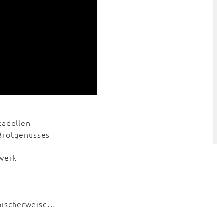
kadellen
 Brotgenusses
dwerk
ypischerweise…