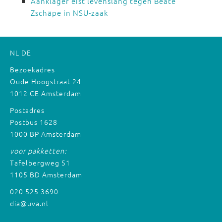
Aanklager eist levenslang tegen Beate
Zschäpe in NSU-zaak
NL
DE
Bezoekadres
Oude Hoogstraat 24
1012 CE Amsterdam
Postadres
Postbus 1628
1000 BP Amsterdam
voor pakketten:
Tafelbergweg 51
1105 BD Amsterdam
020 525 3690
dia@uva.nl