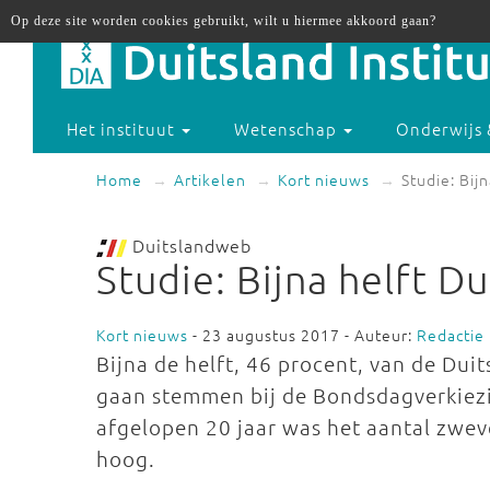
Op deze site worden cookies gebruikt, wilt u hiermee akkoord gaan?
Het instituut
Wetenschap
Onderwijs 
Home
Artikelen
Kort nieuws
Studie: Bij
Duitslandweb
Studie: Bijna helft D
Kort nieuws
- 23 augustus 2017 - Auteur:
Redactie
Bijna de helft, 46 procent, van de Duit
gaan stemmen bij de Bondsdagverkiezi
afgelopen 20 jaar was het aantal zwev
hoog.