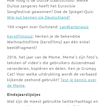
Hoe hoog is de Duitse staatsschuld? Welke
Duitse zangeres heeft het Eurovisie
Songfestival gewonnen? Doe de Spiegel-Quiz:
Wie gut kennen sie Deutschland?
104 vragen over Duitsland:
Landkartenquiz
Kerstfilmquiz
: Herken je de bekendste
Weihnachtsfilme (kerstfilms) aan één enkel
beeldfragment?
2016, het jaar van de Meme. Meme’s zijn foto’s,
teksten of video’s die gebruikers duizendmaal
veranderen, kopiëren en delen. Ken je Grumpy
Cat? Voor welke uitdrukking wordt de verbaasd
kijkende zeehond gebruikt?
Test je kennis over
de Meme
.
Eindejaarslijstjes
Wat zijn de meest gebruikte twitterhashtags en