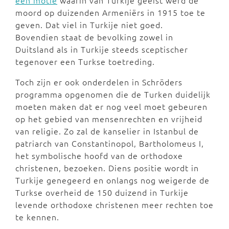
een motie
waarin van Turkije geëist werd de
moord op duizenden Armeniërs in 1915 toe te
geven. Dat viel in Turkije niet goed.
Bovendien staat de bevolking zowel in
Duitsland als in Turkije steeds sceptischer
tegenover een Turkse toetreding.
Toch zijn er ook onderdelen in Schröders
programma opgenomen die de Turken duidelijk
moeten maken dat er nog veel moet gebeuren
op het gebied van mensenrechten en vrijheid
van religie. Zo zal de kanselier in Istanbul de
patriarch van Constantinopol, Bartholomeus I,
het symbolische hoofd van de orthodoxe
christenen, bezoeken. Diens positie wordt in
Turkije genegeerd en onlangs nog weigerde de
Turkse overheid de 150 duizend in Turkije
levende orthodoxe christenen meer rechten toe
te kennen.