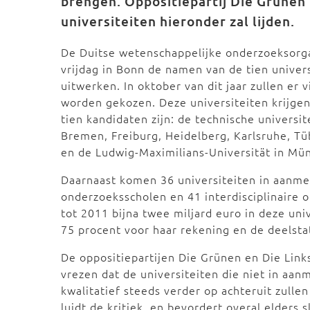
brengen. Oppositiepartij Die Grünen 
universiteiten hieronder zal lijden.
De Duitse wetenschappelijke onderzoeksorg
vrijdag in Bonn de namen van de tien univer
uitwerken. In oktober van dit jaar zullen er vi
worden gekozen. Deze universiteiten krijgen 
tien kandidaten zijn: de technische universi
Bremen, Freiburg, Heidelberg, Karlsruhe, Tüb
en de Ludwig-Maximilians-Universität in Mü
Daarnaast komen 36 universiteiten in aanme
onderzoeksscholen en 41 interdisciplinaire o
tot 2011 bijna twee miljard euro in deze un
75 procent voor haar rekening en de deelsta
De oppositiepartijen Die Grünen en Die Links
vrezen dat de universiteiten die niet in aan
kwalitatief steeds verder op achteruit zullen
luidt de kritiek, en bevordert overal elders 