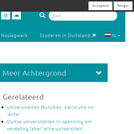
Accepteer
Weiger
Naslagwerk
Studeren in Duitsland
NL
Meer Achtergrond
Gerelateerd
Universiteiten München, Karlsruhe nu
'elite'
Duitse universiteiten in spanning om
verdeling label 'elite-universiteit'