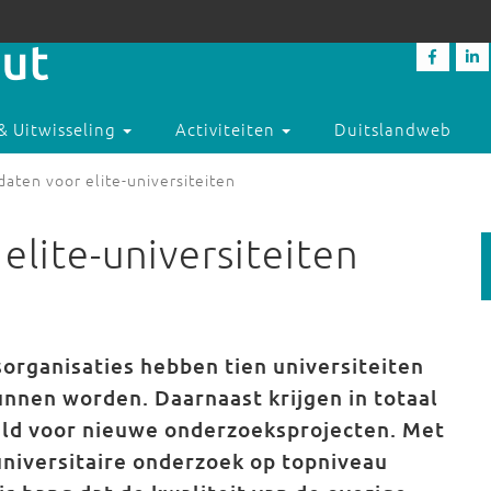
& Uitwisseling
Activiteiten
Duitslandweb
daten voor elite-universiteiten
elite-universiteiten
organisaties hebben tien universiteiten
kunnen worden. Daarnaast krijgen in totaal
eld voor nieuwe onderzoeksprojecten. Met
universitaire onderzoek op topniveau