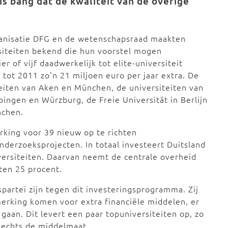
is bang dat de kwaliteit van de overige
anisatie DFG en de wetenschapsraad maakten
siteiten bekend die hun voorstel mogen
er of vijf daadwerkelijk tot elite-universiteit
tot 2011 zo'n 21 miljoen euro per jaar extra. De
teiten van Aken en München, de universiteiten van
ingen en Würzburg, de Freie Universität in Berlijn
nchen.
rking voor 39 nieuw op te richten
nderzoeksprojecten. In totaal investeert Duitsland
iversiteiten. Daarvan neemt de centrale overheid
ten 25 procent.
partei zijn tegen dit investeringsprogramma. Zij
merking komen voor extra financiële middelen, er
 gaan. Dit levert een paar topuniversiteiten op, zo
slechts de middelmaat.