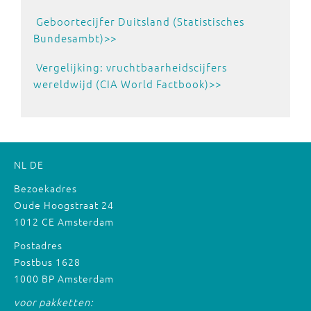
Geboortecijfer Duitsland (Statistisches
Bundesambt)>>
Vergelijking: vruchtbaarheidscijfers
wereldwijd (CIA World Factbook)>>
NL
DE
Bezoekadres
Oude Hoogstraat 24
1012 CE Amsterdam
Postadres
Postbus 1628
1000 BP Amsterdam
voor pakketten: