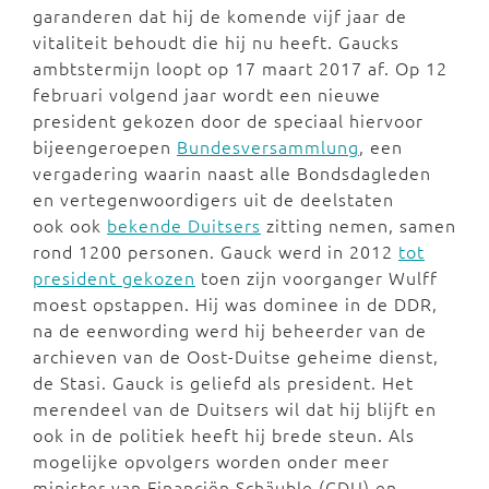
garanderen dat hij de komende vijf jaar de
vitaliteit behoudt die hij nu heeft. Gaucks
ambtstermijn loopt op 17 maart 2017 af. Op 12
februari volgend jaar wordt een nieuwe
president gekozen door de speciaal hiervoor
bijeengeroepen
Bundesversammlung
, een
vergadering waarin naast alle Bondsdagleden
en vertegenwoordigers uit de deelstaten
ook ook
bekende Duitsers
zitting nemen, samen
rond 1200 personen. Gauck werd in 2012
tot
president gekozen
toen zijn voorganger Wulff
moest opstappen. Hij was dominee in de DDR,
na de eenwording werd hij beheerder van de
archieven van de Oost-Duitse geheime dienst,
de Stasi. Gauck is geliefd als president. Het
merendeel van de Duitsers wil dat hij blijft en
ook in de politiek heeft hij brede steun. Als
mogelijke opvolgers worden onder meer
minister van Financiën Schäuble (CDU) en