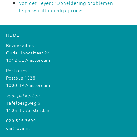
Von der Leyen: 'Opheldering problemen
leger wordt moeilijk proces'
NL
DE
Bezoekadres
Oude Hoogstraat 24
1012 CE Amsterdam
Postadres
Postbus 1628
1000 BP Amsterdam
voor pakketten:
Tafelbergweg 51
1105 BD Amsterdam
020 525 3690
dia@uva.nl