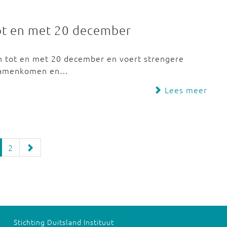
ot en met 20 december
wn tot en met 20 december en voert strengere
 samenkomen en…
Lees meer
2
Stichting Duitsland Instituut