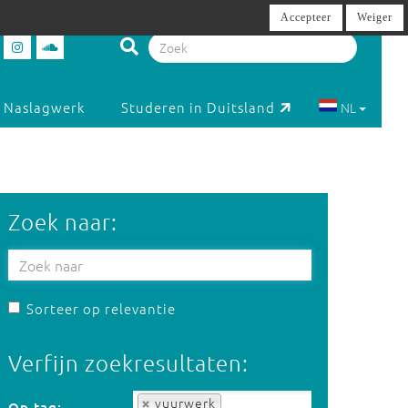
Accepteer
Weiger
Naslagwerk
Studeren in Duitsland
NL
Zoek naar:
Sorteer op relevantie
Verfijn zoekresultaten:
Op tag:
vuurwerk
Op tag: