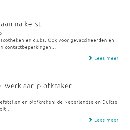
aan na kerst
b
discotheken en clubs. Ook voor gevaccineerden en
dan contactbeperkingen…
Lees meer
l werk aan plofkraken'
iefstallen en plofkraken: de Nederlandse en Duitse
teit…
Lees meer