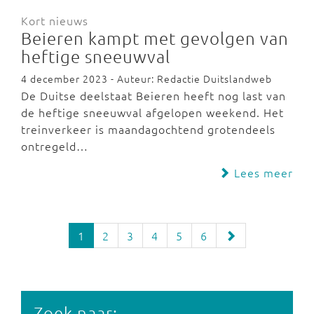
Kort nieuws
Beieren kampt met gevolgen van
heftige sneeuwval
4 december 2023 - Auteur: Redactie Duitslandweb
De Duitse deelstaat Beieren heeft nog last van
de heftige sneeuwval afgelopen weekend. Het
treinverkeer is maandagochtend grotendeels
ontregeld…
Lees meer
1
2
3
4
5
6
Zoek naar: