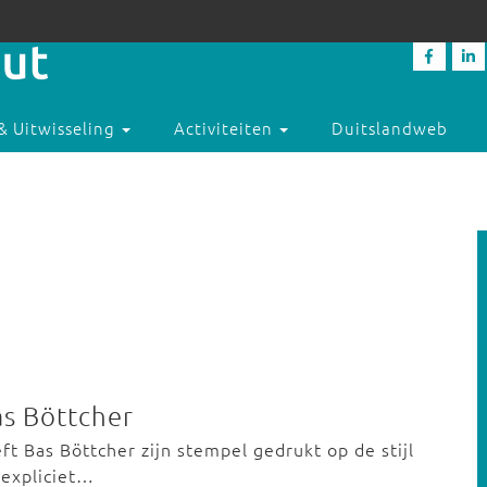
& Uitwisseling
Activiteiten
Duitslandweb
as Böttcher
t Bas Böttcher zijn stempel gedrukt op de stijl
 expliciet…