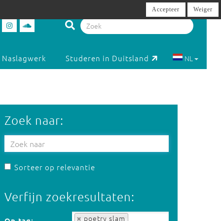
Accepteer
Weiger
Naslagwerk
Studeren in Duitsland
NL
Zoek naar:
Sorteer op relevantie
Verfijn zoekresultaten:
Op tag:
poetry slam
Op tag: