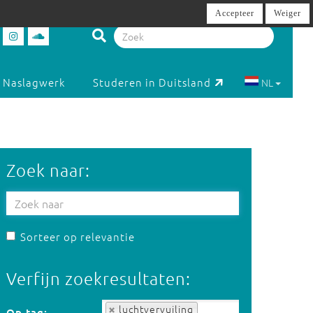
Accepteer
Weiger
Naslagwerk
Studeren in Duitsland
NL
Zoek naar:
Sorteer op relevantie
Verfijn zoekresultaten:
Op tag:
luchtvervuiling
Op tag: