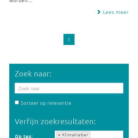
worden…
Lees meer
1
Zoek naar:
Sorteer op relevantie
Verfijn zoekresultaten:
Op tag:
Klimakleber
Op tag: