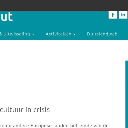
& Uitwisseling
Activiteiten
Duitslandweb
ultuur in crisis
and en andere Europese landen het einde van de