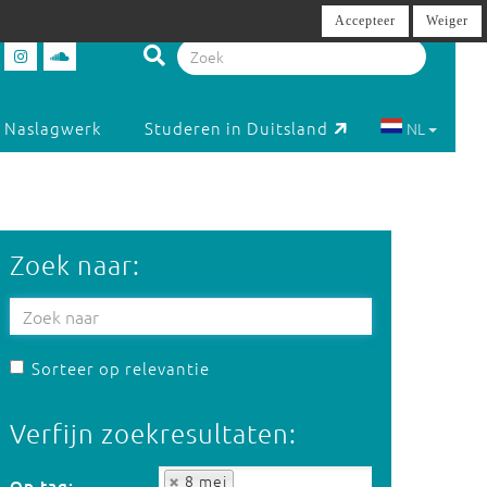
Accepteer
Weiger
Naslagwerk
Studeren in Duitsland
NL
Zoek naar:
Sorteer op relevantie
Verfijn zoekresultaten:
Op tag:
8 mei
Op tag: