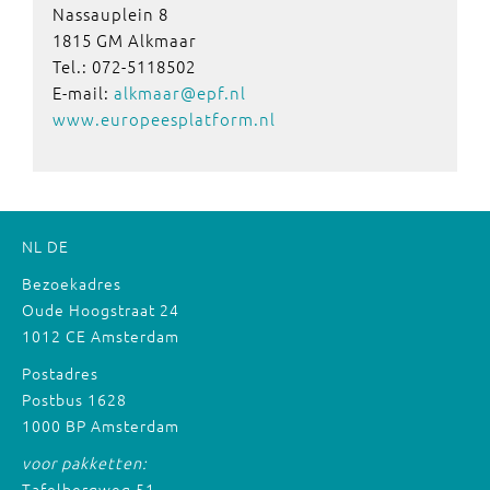
Nassauplein 8
1815 GM Alkmaar
Tel.: 072-5118502
E-mail:
alkmaar@epf.nl
www.europeesplatform.nl
NL
DE
Bezoekadres
Oude Hoogstraat 24
1012 CE Amsterdam
Postadres
Postbus 1628
1000 BP Amsterdam
voor pakketten:
Tafelbergweg 51