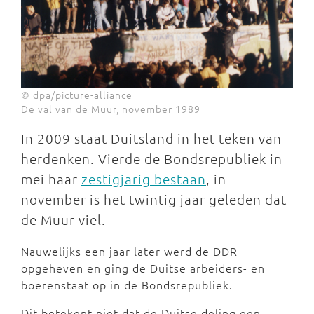
© dpa/picture-alliance
De val van de Muur, november 1989
In 2009 staat Duitsland in het teken van
herdenken. Vierde de Bondsrepubliek in
mei haar
zestigjarig bestaan
, in
november is het twintig jaar geleden dat
de Muur viel.
Nauwelijks een jaar later werd de DDR
opgeheven en ging de Duitse arbeiders- en
boerenstaat op in de Bondsrepubliek.
Dit betekent niet dat de Duitse deling een