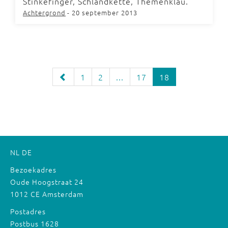
Stinkefinger, Schlandkette, Themenklau.
Achtergrond
- 20 september 2013
1
2
...
17
18
NL
DE
Bezoekadres
Oude Hoogstraat 24
1012 CE Amsterdam
Postadres
Postbus 1628